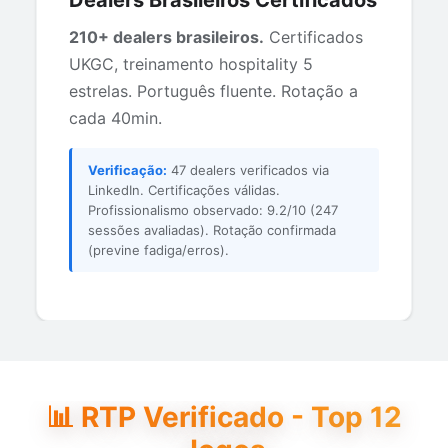
Dealers Brasileiros Certificados
210+ dealers brasileiros.
Certificados
UKGC, treinamento hospitality 5
estrelas. Português fluente. Rotação a
cada 40min.
Verificação:
47 dealers verificados via
LinkedIn. Certificações válidas.
Profissionalismo observado: 9.2/10 (247
sessões avaliadas). Rotação confirmada
(previne fadiga/erros).
📊 RTP Verificado - Top 12