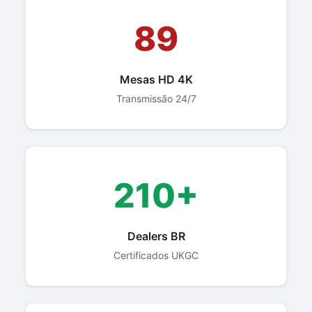
89
Mesas HD 4K
Transmissão 24/7
210+
Dealers BR
Certificados UKGC