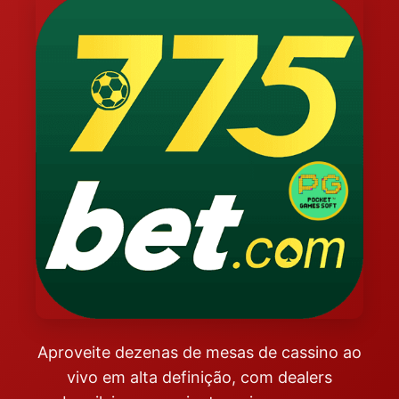
Aproveite dezenas de mesas de cassino ao
vivo em alta definição, com dealers