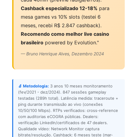
Cashback especializado 12-18%
para
mesa games vs 10% slots (testei 6
meses, recebi R$ 2.847 cashback).
Recomendo como melhor live casino
brasileiro
powered by Evolution."
— Bruno Henrique Alves, Dezembro 2024
🔬 Metodologia:
3 anos 10 meses monitoramento
(fev/2021 - dez/2024). 847 sessões gameplay
testadas (289h total). Latência medida: traceroute +
ping durante transmissão ao vivo (conexões
10/50/100 Mbps). RTPs verificados: cross-reference
com auditorias eCOGRA públicas. Dealers:
verificação LinkedIn/certificados de 47 dealers.
Qualidade vídeo: Network Monitor captura
bitrate/resolução. Cashback: 6 meses teste (mar-