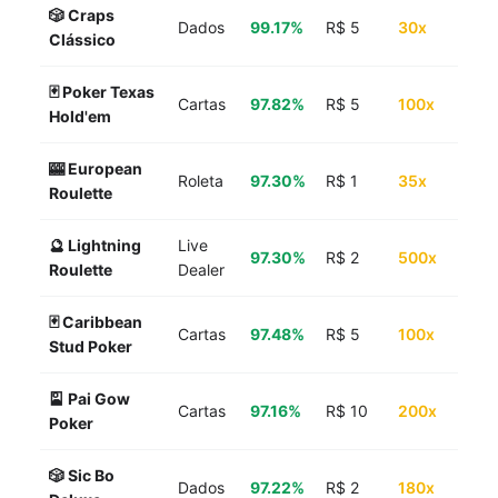
🎲 Craps
Dados
99.17%
R$ 5
30x
Clássico
🃏 Poker Texas
Cartas
97.82%
R$ 5
100x
Hold'em
🎰 European
Roleta
97.30%
R$ 1
35x
Roulette
🔮 Lightning
Live
97.30%
R$ 2
500x
Roulette
Dealer
🃏 Caribbean
Cartas
97.48%
R$ 5
100x
Stud Poker
🎴 Pai Gow
Cartas
97.16%
R$ 10
200x
Poker
🎲 Sic Bo
Dados
97.22%
R$ 2
180x