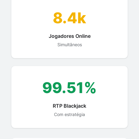
8.4k
Jogadores Online
Simultâneos
99.51%
RTP Blackjack
Com estratégia