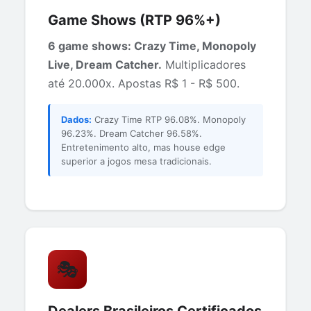
Game Shows (RTP 96%+)
6 game shows: Crazy Time, Monopoly
Live, Dream Catcher.
Multiplicadores
até 20.000x. Apostas R$ 1 - R$ 500.
Dados:
Crazy Time RTP 96.08%. Monopoly
96.23%. Dream Catcher 96.58%.
Entretenimento alto, mas house edge
superior a jogos mesa tradicionais.
🎭