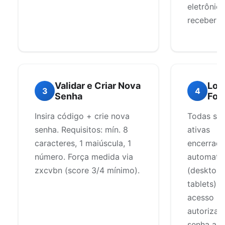
eletrônic
receber e
Validar e Criar Nova
Log
3
4
Senha
For
Insira código + crie nova
Todas se
senha. Requisitos: mín. 8
ativas
caracteres, 1 maiúscula, 1
encerrad
número. Força medida via
automati
zxcvbn (score 3/4 mínimo).
(desktop,
tablets). 
acesso n
autoriza
senha ant