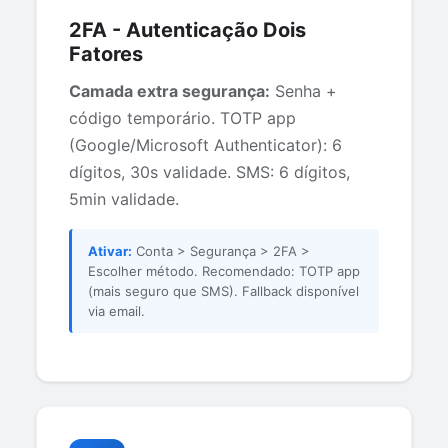
2FA - Autenticação Dois
Fatores
Camada extra segurança:
Senha +
código temporário. TOTP app
(Google/Microsoft Authenticator): 6
dígitos, 30s validade. SMS: 6 dígitos,
5min validade.
Ativar:
Conta > Segurança > 2FA >
Escolher método. Recomendado: TOTP app
(mais seguro que SMS). Fallback disponível
via email.