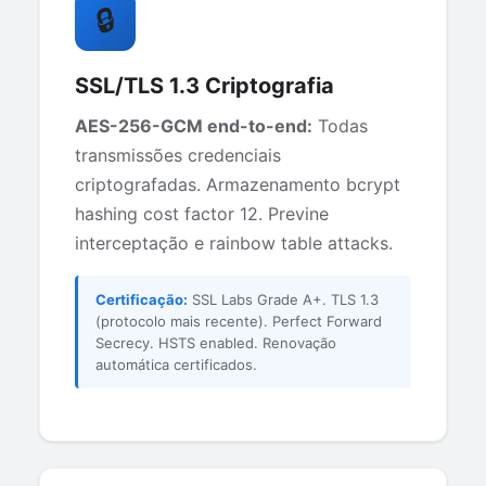
🔒
SSL/TLS 1.3 Criptografia
AES-256-GCM end-to-end:
Todas
transmissões credenciais
criptografadas. Armazenamento bcrypt
hashing cost factor 12. Previne
interceptação e rainbow table attacks.
Certificação:
SSL Labs Grade A+. TLS 1.3
(protocolo mais recente). Perfect Forward
Secrecy. HSTS enabled. Renovação
automática certificados.