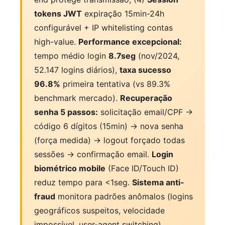
tokens JWT
expiração 15min-24h
configurável + IP whitelisting contas
high-value.
Performance excepcional:
tempo médio login
8.7seg
(nov/2024,
52.147 logins diários),
taxa sucesso
96.8%
primeira tentativa (vs 89.3%
benchmark mercado).
Recuperação
senha 5 passos:
solicitação email/CPF →
código 6 dígitos (15min) → nova senha
(força medida) → logout forçado todas
sessões → confirmação email.
Login
biométrico mobile
(Face ID/Touch ID)
reduz tempo para <1seg.
Sistema anti-
fraud
monitora padrões anômalos (logins
geográficos suspeitos, velocidade
impossível, user-agent switching),