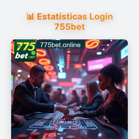
📊 Estatísticas Login
755bet