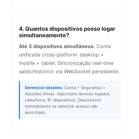
4. Quantos dispositivos posso logar
simultaneamente?
Até 3 dispositivos simultâneos.
Conta
unificada cross-platform: desktop +
mobile + tablet. Sincronização real-time
saldo/histórico via WebSocket persistente.
Gerenciar sessões:
Conta > Segurança >
Sessões Ativas. Veja todos devices logados
(data/hora, IP, dispositivo). Desconecte
remotamente se detectar acesso não
autorizado.