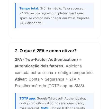
Tempo total:
3-5min médio. Taxa sucesso:
94.2% recuperações completas. Verifique
spam se código não chegar em 2min. Suporte
24/7 disponível.
2. O que é 2FA e como ativar?
2FA (Two-Factor Authentication) =
autenticação dois fatores.
Adiciona
camada extra: senha + código temporário.
Ativar:
Conta > Segurança > 2FA >
Escolher método (TOTP app ou SMS).
TOTP app:
Google/Microsoft Authenticator,
código 6 dígitos válido 30s (recomendado,
mais seguro).
SMS:
Código 6 dígitos válido