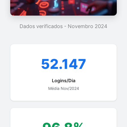
Dados verificados - Novembro 2024
52.147
Logins/Dia
Média Nov/2024