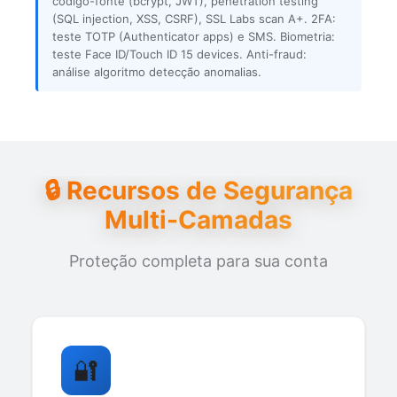
código-fonte (bcrypt, JWT), penetration testing
(SQL injection, XSS, CSRF), SSL Labs scan A+. 2FA:
teste TOTP (Authenticator apps) e SMS. Biometria:
teste Face ID/Touch ID 15 devices. Anti-fraud:
análise algoritmo detecção anomalias.
🔒 Recursos de Segurança
Multi-Camadas
Proteção completa para sua conta
🔐