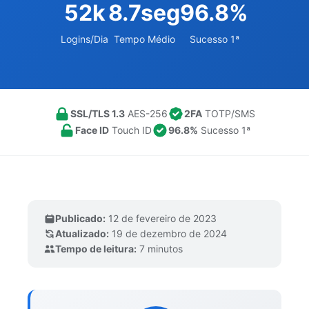
52k
8.7seg
96.8%
Logins/Dia
Tempo Médio
Sucesso 1ª
SSL/TLS 1.3
AES-256
2FA
TOTP/SMS
Face ID
Touch ID
96.8%
Sucesso 1ª
Publicado:
12 de fevereiro de 2023
Atualizado:
19 de dezembro de 2024
Tempo de leitura:
7 minutos