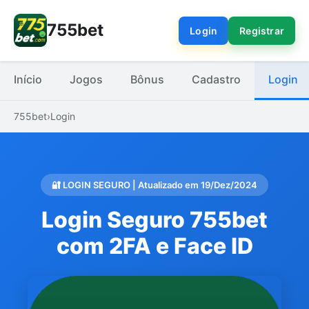
Pular para o conteúdo principal
755bet
Login
Registrar
Início
Jogos
Bônus
Cadastro
Login
755bet
›
Login
🔐 LOGIN SEGURO | Atualizado em 19/Dez/2024
Login Seguro 755bet
com 2FA e Face ID