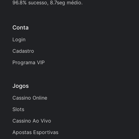
96.8% sucesso, 8.7seg médio.
Conta
Login
Cadastro
Programa VIP
Jogos
Cassino Online
Slots
Cassino Ao Vivo
Apostas Esportivas